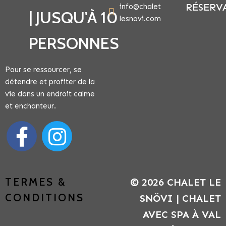
RÉSERV
info@chalet
| JUSQU'À 10
lesnovi.com
PERSONNES
Pour se ressourcer, se
détendre et profiter de la
vie dans un endroit calme
et enchanteur.
TERMES &
© 2026 CHALET LE
CONDITIONS
SNÖVI | CHALET
AVEC SPA À VAL