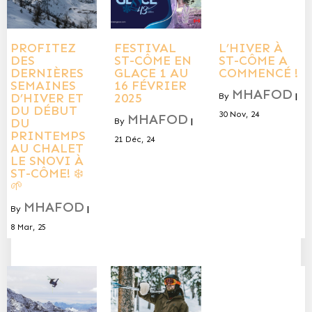
PROFITEZ
FESTIVAL
L’HIVER À
DES
ST-CÔME EN
ST-CÔME A
DERNIÈRES
GLACE 1 AU
COMMENCÉ !
SEMAINES
16 FÉVRIER
MHAFOD
D’HIVER ET
2025
By
|
DU DÉBUT
30
Nov, 24
MHAFOD
DU
By
|
PRINTEMPS
21
Déc, 24
AU CHALET
LE SNOVI À
ST-CÔME! ❄️
🌱
MHAFOD
By
|
8
Mar, 25