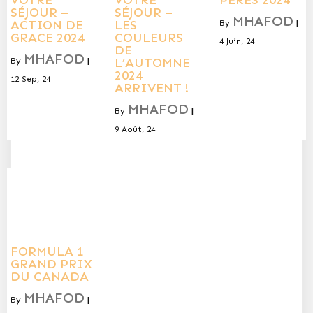
VOTRE
VOTRE
PÈRES 2024
SÉJOUR –
SÉJOUR –
MHAFOD
ACTION DE
LES
By
|
GRACE 2024
COULEURS
4
Juin, 24
DE
MHAFOD
L’AUTOMNE
By
|
2024
12
Sep, 24
ARRIVENT !
MHAFOD
By
|
9
Août, 24
FORMULA 1
GRAND PRIX
DU CANADA
MHAFOD
By
|