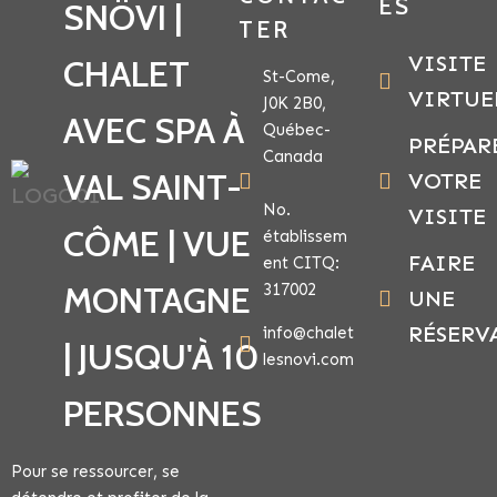
ES
SNÖVI |
TER
VISITE
CHALET
St-Come,
VIRTUE
J0K 2B0,
AVEC SPA À
Québec-
PRÉPAR
Canada
VAL SAINT-
VOTRE
No.
VISITE
CÔME | VUE
établissem
FAIRE
ent CITQ:
MONTAGNE
317002
UNE
RÉSERV
info@chalet
| JUSQU'À 10
lesnovi.com
PERSONNES
Pour se ressourcer, se