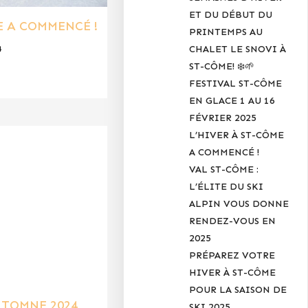
ET DU DÉBUT DU
E A COMMENCÉ !
PRINTEMPS AU
CHALET LE SNOVI À
4
ST-CÔME! ❄️🌱
FESTIVAL ST-CÔME
EN GLACE 1 AU 16
FÉVRIER 2025
L’HIVER À ST-CÔME
A COMMENCÉ !
VAL ST-CÔME :
L’ÉLITE DU SKI
ALPIN VOUS DONNE
RENDEZ-VOUS EN
2025
PRÉPAREZ VOTRE
HIVER À ST-CÔME
POUR LA SAISON DE
UTOMNE 2024
SKI 2025