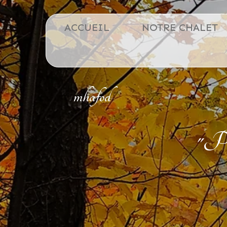
ACCUEIL
NOTRE CHALET
mhafod
"Pou