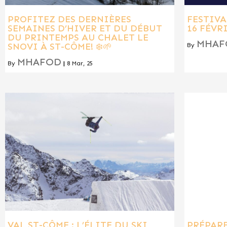
PROFITEZ DES DERNIÈRES
FESTIVA
SEMAINES D’HIVER ET DU DÉBUT
16 FÉVR
DU PRINTEMPS AU CHALET LE
MHAF
SNOVI À ST-CÔME! ❄️🌱
By
MHAFOD
By
|
8
Mar, 25
VAL ST-CÔME : L’ÉLITE DU SKI
PRÉPARE