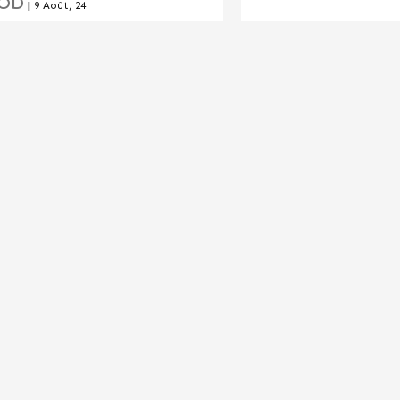
OD
|
9
Août, 24