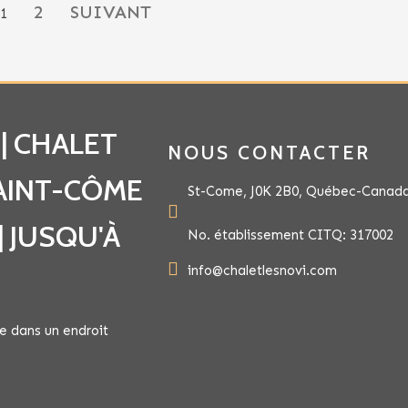
2
SUIVANT
1
| CHALET
NOUS CONTACTER
SAINT-CÔME
St-Come, J0K 2B0, Québec-Canad
| JUSQU'À
No. établissement CITQ: 317002
info@chaletlesnovi.com
ie dans un endroit