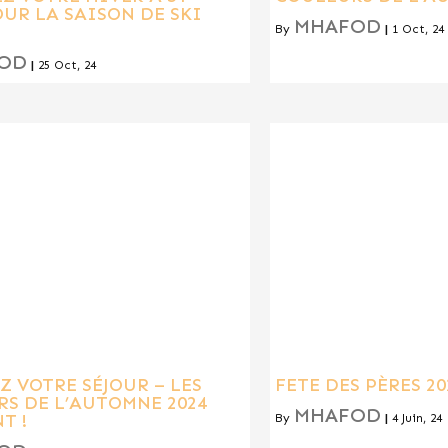
UR LA SAISON DE SKI
MHAFOD
By
|
1
Oct, 24
OD
|
25
Oct, 24
Z VOTRE SÉJOUR – LES
FETE DES PÈRES 20
S DE L’AUTOMNE 2024
MHAFOD
T !
By
|
4
Juin, 24