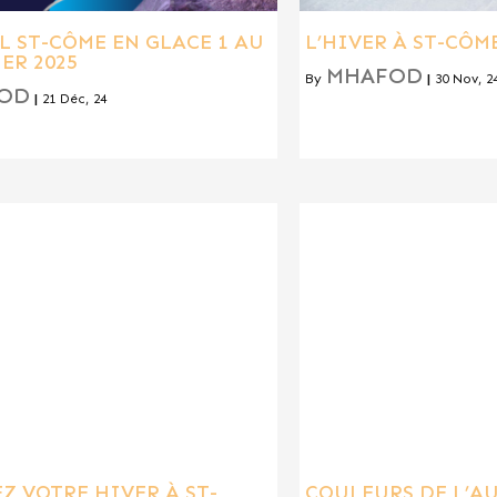
L ST-CÔME EN GLACE 1 AU
L’HIVER À ST-CÔM
IER 2025
MHAFOD
By
|
30
Nov, 2
OD
|
21
Déc, 24
Z VOTRE HIVER À ST-
COULEURS DE L’A