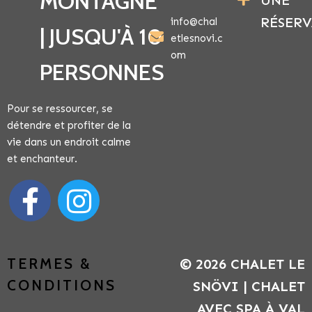
MONTAGNE
UNE
RÉSER
info@chal
| JUSQU'À 10
etlesnovi.c
om
PERSONNES
Pour se ressourcer, se
détendre et profiter de la
vie dans un endroit calme
et enchanteur.
TERMES &
© 2026 CHALET LE
CONDITIONS
SNÖVI | CHALET
AVEC SPA À VAL