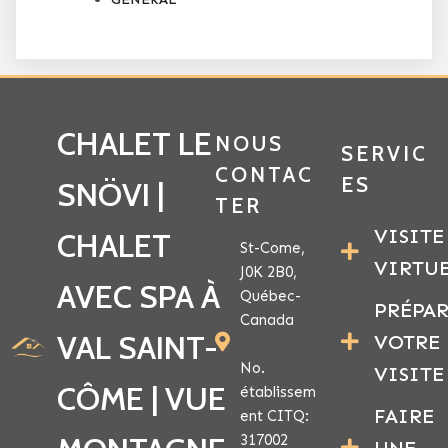
CHALET LE
NOUS
SERVIC
CONTAC
ES
SNÖVI |
TER
VISITE
CHALET
St-Come,
VIRTU
J0K 2B0,
AVEC SPA À
Québec-
PRÉPA
Canada
VAL SAINT-
VOTRE
No.
VISITE
CÔME | VUE
établissem
FAIRE
ent CITQ:
317002